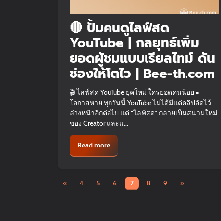
🔴 ปั้มคนดูไลฟ์สด
YouTube | กลยุทธ์เพิ่ม
ยอดผู้ชมแบบเรียลไทม์ ดัน
ช่องให้โตไว | Bee-th.com
🎬 ไลฟ์สด YouTube ยุคใหม่ ใครยอดคนน้อย =
โอกาสหาย ทุกวันนี้ YouTube ไม่ได้มีแต่คลิปอัดไว้
ล่วงหน้าอีกต่อไป แต่ “ไลฟ์สด” กลายเป็นสนามใหม่
ของ Creator และแ...
Read more
«
4
5
6
7
8
9
»