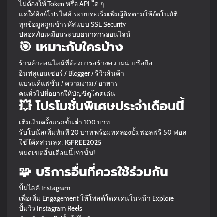
ไม่ต้องให้ Token หรือ API ใด ๆ
แค่ใส่ลิงก์โปรไฟล์ ระบบจะเริ่มเพิ่มผู้ติดตามให้อัตโนมัติ
ทุกข้อมูลถูกเข้ารหัสแบบ SSL Security
ปลอดภัยเหมือนระบบธนาคารออนไลน์
🎯 เหมาะกับใครบ้าง
ร้านค้าออนไลน์ที่ต้องการสร้างความน่าเชื่อถือ
อินฟลูเอนเซอร์ / Blogger / รีวิวสินค้า
แบรนด์แฟชั่น / ความงาม / อาหาร
คนทั่วไปที่อยากให้บัญชีดูโดดเด่น
💥 โปรโมชั่นพิเศษประจำเดือนนี้
เติมเงินครั้งแรกขั้นต่ำ 100 บาท
รับโบนัสเพิ่มทันที 20 บาท พร้อมทดลองปั้มฟอลฟรี 50 ฟอล
ใช้โค้ดส่วนลด:
IGFREE2025
หมดเขตสิ้นเดือนนี้เท่านั้น!
🧩 บริการอื่นที่ควรใช้ร่วมกัน
ปั้มไลค์ Instagram
เพื่อเพิ่ม Engagement ให้โพสต์โดดเด่นในหน้า Explore
ปั้มวิว Instagram Reels