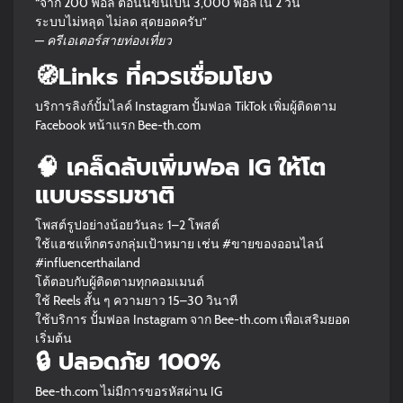
“จาก 200 ฟอล ตอนนี้ขึ้นเป็น 3,000 ฟอลใน 2 วัน
ระบบไม่หลุด ไม่ลด สุดยอดครับ”
—
ครีเอเตอร์สายท่องเที่ยว
🧭Links ที่ควรเชื่อมโยง
บริการลิงก์ปั้มไลค์ Instagram ปั้มฟอล TikTok
เพิ่มผู้ติดตาม
Facebook หน้าแรก Bee-th.com
🧠 เคล็ดลับเพิ่มฟอล IG ให้โต
แบบธรรมชาติ
โพสต์รูปอย่างน้อยวันละ 1–2 โพสต์
ใช้แฮชแท็กตรงกลุ่มเป้าหมาย เช่น #ขายของออนไลน์
#influencerthailand
โต้ตอบกับผู้ติดตามทุกคอมเมนต์
ใช้ Reels สั้น ๆ ความยาว 15–30 วินาที
ใช้บริการ ปั้มฟอล Instagram จาก Bee-th.com เพื่อเสริมยอด
เริ่มต้น
🔒 ปลอดภัย 100%
Bee-th.com ไม่มีการขอรหัสผ่าน IG