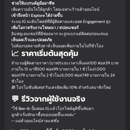
ช่วยให้แบรนด์ดูมืออาชีพ
เพิ่มความมั่นใจให้ลูกค้า โดยเฉพาะร้านค้าออนไลน์
เข้าถึงหน้า Explore ได้ง่ายขึ้น
ระบบ IG จะดันโพสต์ที่มีผู้ติดตามและยอด Engagement สูง
เพิ่มโอกาสรับงานโฆษณา / สปอนเซอร์
อินฟลูเอนเซอร์ที่มีฟอลมาก จะถูกแบรนด์ติดต่อก่อนเสมอ
เห็นผลเร็วและปลอดภัย
ไม่ต้องรอหลายสัปดาห์ เห็นยอดเพิ่มภายในไม่กี่ชั่วโมง
📈 ราคาเริ่มต้นสุดคุ้ม
จำนวนผู้ติดตามราคา (บาท)ระยะเวลาเห็นผล100 ฟอล39 บาท
ภายใน 15 นาที500 ฟอล99 บาทภายใน 1 ชั่วโมง1,000
ฟอล179 บาทภายใน 2 ชั่วโมง5,000 ฟอล749 บาทภายใน 24
ชั่วโมง
🎁 โปรโมชั่นพิเศษ! รับเครดิตเพิ่ม 10% สำหรับสมาชิกใหม่
💬 รีวิวจากผู้ใช้งานจริง
“ใช้ Bee-th ปั้มฟอล IG แล้วโปรไฟล์ดูดีขึ้นทันตา
ลูกค้าเริ่มทักมาซื้อของบ่อยขึ้นเลยค่ะ”
—
แม่ค้าออนไลน์สายแฟชั่น