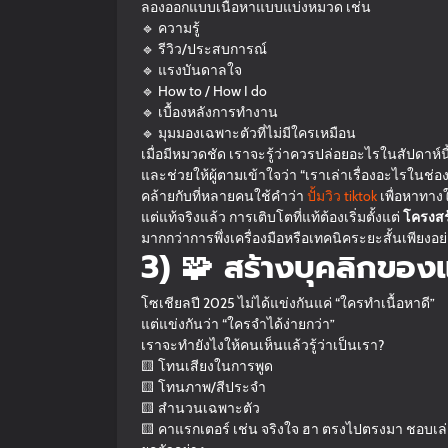
ลองออกแบบเนื้อหาแบบแบ่งหมวด เช่น
🔹 ความรู้
🔹 รีวิว/ประสบการณ์
🔹 แรงบันดาลใจ
🔹 How to / How I do
🔹 เบื้องหลังการทำงาน
🔹 มุมมองเฉพาะตัวที่ไม่มีใครเหมือน
เมื่อมีหมวดชัด เราจะรู้ว่าควรปล่อยอะไรในสัปดาห์นี
และช่วยให้ผู้ตามเข้าใจว่า “เราเล่าเรื่องอะไรในช่องน
คล้ายกับที่หลายคนใช้คำว่า
ปั้มวิว tiktok
เพื่อหาทางใ
แต่แท้จริงแล้ว การเติบโตที่แท้ต้องเริ่มตั้งแต่
โครงสร้
มากกว่าการพึ่งเครื่องมือหรือเทคนิคระยะสั้นเพียงอย
3) 🧩 สร้างบุคลิกของ
โซเชียลปี 2025 ไม่ได้แข่งกันแค่ “ใครทำเนื้อหาดี”
แต่แข่งกันว่า “ใครจำได้ง่ายกว่า”
เราจะทำยังไงให้คนเห็นแล้วรู้ว่าเป็นเรา?
🟨 โทนเสียงในการพูด
🟨 โทนภาพ/สีประจำ
🟨 สำนวนเฉพาะตัว
🟨 คาแรกเตอร์ เช่น จริงใจ ฮา ตรงไปตรงมา ชอบเล่าเ