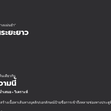
่างแม่นยำ”
นระยะยาว
้นเดียวกัน
ามนี้
่ำเสมอ + วิเคราะห์
สร้างเนื้อหาเส้นทางบุคลิก/เอกลักษณ์ป้ายชื่อการเข้าถึงหลายช่องทางประตู