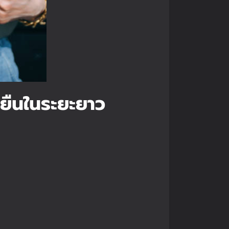
งยืนในระยะยาว