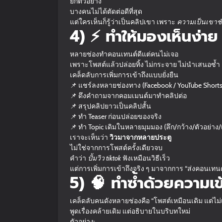
ยกตัวอย่าง
บางคนไม่ได้ตัดต่อดีที่สุด
แต่ใครเห็นก็รู้ว่าเป็นคลิปเขา เพราะ
ความเป็นเขาช
4) ⚡ ทำให้มองเห็นง่า
หลายช่องทำคอนเทนต์ดีแต่คนไม่เจอ
เพราะโพสต์แล้วปล่อยทิ้ง ไม่กระจาย ไม่นำเสนอซ้ำ
เคล็ดลับการเพิ่มการเข้าถึงแบบยั่งยืน
📌 แชร์ลงหลายช่องทาง (Facebook / YouTube Shorts 
📌 ดึงคำถามจากคอมเมนต์มาทำคลิปต่อ
📌 สรุปคลิปยาวเป็นคลิปสั้น
📌 ทำ Teaser ก่อนปล่อยของจริง
📌 ทำ Topic เดิมในหลายมุมมอง (ลึก/กว้าง/ตัวอย่าง/
เราจะเห็นว่า
วิวมาจากหลายประตู
ไม่ใช่จากการโพสต์ครั้งเดียวจบ
คำว่า
ปั้มวิว tiktok
ฟังเหมือนวิธีเร็ว
แต่การเพิ่มการเข้าถึงจริง ๆ มาจากการ “ส่งคอนเ
5) 🧠 ทำซ้ำด้วยความเข้า
เคล็ดลับคนดังหลายช่องคือ “โพสต์เหมือนเดิม แต่ไม่
พูดเรื่องคล้ายเดิม แต่อธิบายในบริบทใหม่
ตัวอย่าง: