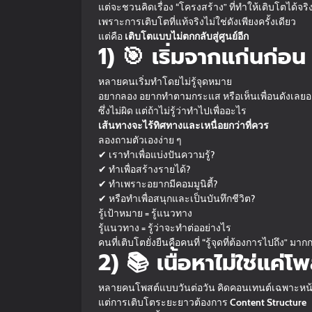
แต่จะชวนคิดเรื่อง “โครงสร้าง” ที่ทำให้เติบโตได้จ
เพราะการเติบโตที่แท้จริงไม่ใช่ดังเพียงครั้งเดียว
แต่คือ
เติบโตแบบไม่ตกกลับสู่ศูนย์อีก
1) 🎯 เริ่มจากแก่นก่อ
หลายคนเริ่มทำโดยไม่รู้จุดหมาย
อยากลอง อยากทำตามกระแส หรือเห็นเพื่อนดังเลย
ซึ่งไม่ผิด แต่ถ้าไม่รู้ว่าทำไปเพื่ออะไร
เส้นทางจะไร้ทิศทางและเหนื่อยกว่าที่ควร
ลองถามตัวเองง่าย ๆ
✔ เราทำเพื่อแบ่งปันความรู้?
✔ ทำเพื่อสร้างรายได้?
✔ ทำเพราะอยากมีคอมมูนิตี้?
✔ หรือทำเพื่อสนุกและเป็นบันทึกชีวิต?
รู้เป้าหมาย = รู้แนวทาง
รู้แนวทาง = รู้ว่าจะทำต่ออย่างไร
คนที่เติบโตยั่งยืนคือคนที่ “รู้จุดที่ต้องการไปถึง” มาก
2) 📚 เนื้อหาไม่ใช่แค่โ
หลายคนโพสต์แบบวันต่อวัน คิดคอนเทนต์เฉพาะหน
แต่การเติบโตระยะยาวต้องการ
Content Structure