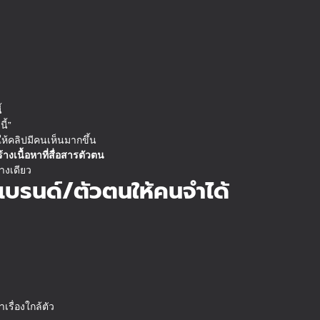
้
ี้”
ห้คลิปมีคนเห็นมากขึ้น
างเนื้อหาที่สื่อสารตัวตน
่างเดียว
แบรนด์/ตัวตนให้คนจำได้
รื่องใกล้ตัว