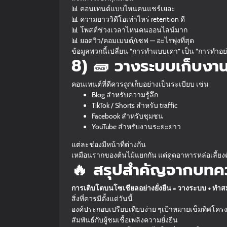
📊 คอนเทนต์แบบไหนคนแชร์เยอะ
📊 ความยาววิดีโอเท่าไหร่ retention ดี
📊 โพสต์ช่วงเวลาไหนคนออนไลน์มาก
📊 ยอดวิว/คอมเมนต์/เซฟ — อะไรพุ่งที่สุด
ข้อมูลพวกนี้เปลี่ยน “การทำแบบเดา” เป็น “การทำอย
8) 🧱 วางระบบเก็บงา
คอนเทนต์ที่ดีควรถูกเก็บอย่างเป็นระเบียบ เช่น
Blog สำหรับความรู้ลึก
TikTok / Shorts สำหรับ traffic
Facebook สำหรับชุมชน
YouTube สำหรับงานระยะยาว
แต่ละช่องมีหน้าที่ต่างกัน
เหมือนรากของต้นไม้แยกกัน แต่ดูดอาหารหล่อเลี้ยงต
🔥 สรุปสำคัญจากบทคว
การเติบโตบนโซเชียลอย่างยั่งยืน = วางระบบ + ทำสม
สิ่งที่ควรมีตั้งแต่วันนี้
องค์ประกอบเปรียบเทียบง่าย ๆเป้าหมายเข็มทิศโครง
สัมพันธ์กับผู้ชมเชื้อเพลิงความยั่งยืน