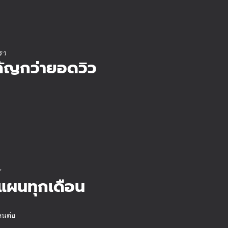
รา
คัญกว่ายอดวิว
”
บแผนทุกเดือน
หนต่อ