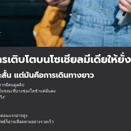
เติบโตบนโซเชียลมีเดียให้ยั่
ยะสั้น แต่มันคือการเดินทางยาว
อยากมีคนดูคลิป
นขณะที่บางช่องโตช้าแต่มั่นคง
ิ่ง”
ุ่งตอนแรกอาจสูง
ลัพธ์ก็อาจเหือดหายอย่างรวดเร็ว