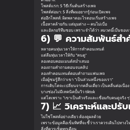
โพสต์แรก: 5 วิธีเริ่มต้นสร้างเพจ
โพสต์ต่อมา: 5 สิ่งที่ผมอยากรู้ก่อนเปิดเพจ
ต่ออีกโพสต์: ผิดพลาดอะไรตอนเริ่มสร้างเพจ
เนื้อหาคล้ายกัน แต่มุมต่าง — คนไม่เบื่อ
และอัลกอริทึมชอบ เพราะจำได้ว่า
หมวดนี้เป็นของเ
6) 💬 ความสัมพันธ์สำ
หลายคนทุ่มเวลาให้การทำคอนเทนต์
แต่ลืมทุ่มเวลาให้กับ “คนดู”
ลองตอบคอมเมนต์สม่ำเสมอ
ลองถามคำถามตอนจบคลิป
ลองทำคอนเทนต์ตอบคำถามแฟนเพจ
เมื่อผู้ชมรู้สึกว่าเขา “เป็นส่วนหนึ่งของเรา”
การเติบโตจะเปลี่ยนจากคลื่นเดี่ยว เป็นคลื่นต่อเนื่อง
บางช่องไม่มีเทคนิคปั้มวิว tiktok
แต่โตเพราะ “เขาเป็นตัวจริงและเชื่อมกับคนดูจริง ๆ
7) 📈 วิเคราะห์และปรั
ไม่ใช่โพสต์อย่างเดียว ต้องดูผลด้วย
เพราะข้อมูลคือเข็มทิศที่จะชี้ว่าเราควรเดินไปทางไ
สิ่งที่ควรเช็คทุกเดือน