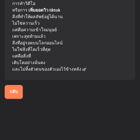
การทำวิดีโอ
หรือการ
เพิ่มยอดวิว tiktok
สิ่งที่ทำให้ผลลัพธ์อยู่ได้นาน
ไม่ใช่ความเร็ว
แต่คือความเข้าใจมนุษย์
เพราะสุดท้ายแล้ว
สิ่งที่อยู่รอดบนโลกออนไลน์
ไม่ใช่สิ่งที่โตเร็วที่สุด
แต่คือสิ่งที่
เติบโตอย่างมั่นคง
และไม่ทิ้งตัวตนของตัวเองไว้ข้างหลัง 🌿
กลับ