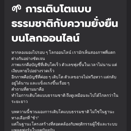
🌱 การเติบโตแบบ
ธรรมชาติกับความยั่งยืน
บนโลกออนไลน์
หากลองมองไปรอบ ๆ โลกออนไลน์ เรามักเห็นสองภาพที่แตก
ต่างกันอย่างชัดเจน
ภาพแรกคือบัญชีที่เติบโตเร็ว ตัวเลขพุ่งขึ้นในเวลาไม่นาน แต่
เงียบหายไปอย่างรวดเร็ว
อีกภาพคือบัญชีที่ค่อย ๆ เติบโต ตัวเลขอาจไม่หวือหวา แต่กลับ
อยู่ได้นาน และแข็งแรงขึ้นเรื่อย ๆ
คำถามที่ตามมาคือ
ทำไมการเติบโตแบบธรรมชาติ ถึงดูเหมือนจะไปได้ไกลกว่าใน
ระยะยาว
บทความนี้ชวนมองการเติบโตแบบธรรมชาติ ไม่ใช่ในฐานะ
ทางเลือกที่ “ช้า”
แต่ในฐานะโครงสร้างที่สอดคล้องกับพฤติกรรมผู้ใช้และระบบ
แพลตฟอร์มในยุคปัจจุบัน