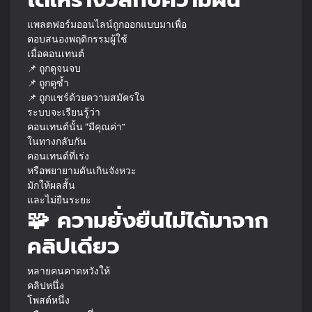
แพลตฟอร์มออนไลน์ถูกออกแบบมาเพื่อ
ตอบสนองพฤติกรรมผู้ใช้
เมื่อคอนเทนต์
📌 ถูกดูจนจบ
📌 ถูกดูซ้ำ
📌 ถูกแชร์ด้วยความสมัครใจ
ระบบจะเรียนรู้ว่า
คอนเทนต์นั้น “มีคุณค่า”
ในทางกลับกัน
คอนเทนต์ที่เร่ง
หรือพยายามดันเกินจังหวะ
มักให้ผลสั้น
และไม่ยืนระยะ
🧩 ความยั่งยืนไม่ได้มาจาก
คลิปเดียว
หลายคนคาดหวังให้
คลิปหนึ่ง
โพสต์หนึ่ง