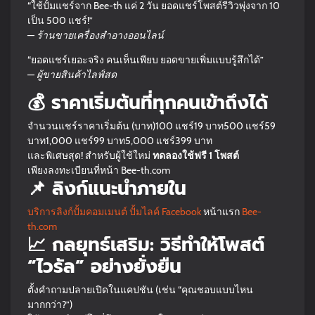
“ใช้ปั้มแชร์จาก Bee-th แค่ 2 วัน ยอดแชร์โพสต์รีวิวพุ่งจาก 10
เป็น 500 แชร์!”
—
ร้านขายเครื่องสำอางออนไลน์
“ยอดแชร์เยอะจริง คนเห็นเพียบ ยอดขายเพิ่มแบบรู้สึกได้”
—
ผู้ขายสินค้าไลฟ์สด
💰 ราคาเริ่มต้นที่ทุกคนเข้าถึงได้
จำนวนแชร์ราคาเริ่มต้น (บาท)100 แชร์19 บาท500 แชร์59
บาท1,000 แชร์99 บาท5,000 แชร์399 บาท
และพิเศษสุด! สำหรับผู้ใช้ใหม่
ทดลองใช้ฟรี 1 โพสต์
เพียงลงทะเบียนที่หน้า Bee-th.com
📌 ลิงก์แนะนำภายใน
บริการลิงก์ปั้มคอมเมนต์
ปั้มไลค์ Facebook
หน้าแรก
Bee-
th.com
📈 กลยุทธ์เสริม: วิธีทำให้โพสต์
“ไวรัล” อย่างยั่งยืน
ตั้งคำถามปลายเปิดในแคปชัน (เช่น “คุณชอบแบบไหน
มากกว่า?”)