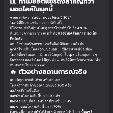
📊 ทำไมยอดแชร์ถึงสำคัญกว่า
ยอดไลค์ในยุคนี้
จากการวิเคราะห์ข้อมูลของ Meta ปี 2024
โพสต์ที่มียอดแชร์มากกว่า 100 ครั้ง
มีโอกาสเข้าถึงผู้ชมใหม่สูงกว่าโพสต์ทั่วไปถึง
420%
นั่นหมายความว่า “การแชร์” คือ
แรงขับเคลื่อนการมองเห็น
ที่แท้จริง
และยังช่วยสร้างความน่าเชื่อถือให้กับแบรนด์ เช่น
ลูกค้าใหม่เห็นโพสต์ถูกแชร์บ่อย → รู้สึกว่าเพจมีชื่อเสียง
โพสต์ที่แชร์เยอะ → มีแนวโน้มถูกนำไปพูดต่อในกลุ่มต่าง ๆ
Facebook มองว่าโพสต์มีคุณค่า → ดันให้ติดหน้าแรกของ “คำ
ค้นหาภายใน Facebook”
🔥 ตัวอย่างสถานการณ์จริง
สมมติคุณขายสินค้าแฟชั่นบนเพจ
โพสต์รีวิวสินค้าของคุณถูกแชร์ 300 ครั้ง
ผลลัพธ์ที่เกิดขึ้นคือ:
ยอดผู้ชมโพสต์เพิ่มขึ้นกว่า 20 เท่า
ยอดคอมเมนต์และอินบ็อกซ์เพิ่มขึ้น 5 เท่า
ยอดขายต่อโพสต์เพิ่มขึ้นกว่า 70%
ทั้งหมดนี้สามารถทำได้ง่าย ๆ ด้วยการใช้บริการ
ปั้มแชร์