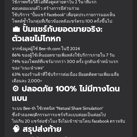
ใช้ภาพหรือวิดีโอที่ดึงดูดสายตาใน 2 วินาทีแรก
ตอบคอมเมนต์ไว สร้างการมีส่วนร่วม
ใช้บริการ “ปั้มแชร์ Facebook” เพื่อจุดประกายการมองเห็น
โพสต์ซ้ำในกลุ่มที่เกี่ยวข้องหลังแชร์ครบ 100 ครั้งขึ้นไป
💼 ปั้มแชร์กับยอดขายจริง:
ตัวเลขไม่โกหก
จากข้อมูลผู้ใช้ Bee-th.com ในปี 2024
86% ของผู้ใช้เห็นยอดขายเพิ่มหลังใช้บริการภายใน 7 วัน
74% ของโพสต์ที่แชร์มากกว่า 300 ครั้ง ถูกดันเข้าหน้าแรก
ของ “แนะนำเพจ”
63% ของร้านค้าที่ใช้บริการต่อเนื่อง มียอดติดตามเพิ่มเฉลี่ย
เดือนละ 2,000+
⚙️ ปลอดภัย 100% ไม่มีทางโดน
แบน
ระบบ Bee-th ใช้เทคนิค “Natural Share Simulation”
ซึ่งจำลองพฤติกรรมการแชร์จริงแบบค่อยเป็นค่อยไป
ไม่เกิน 20 แชร์ต่อชั่วโมง จึงไม่เข้าข่ายโดน Facebook ตรวจจับ
🧠 สรุปส่งท้าย