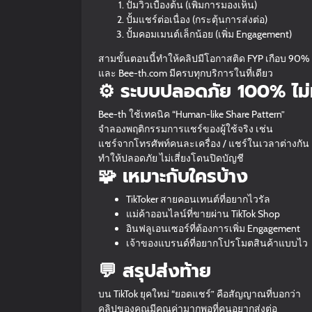
ปั้มวิวเบื้องต้น (เพิ่มการมองเห็น)
ปั้มแชร์ต่อเนื่อง (กระตุ้นการส่งต่อ)
ปั้มคอมเมนต์เล็กน้อย (เพิ่ม Engagement)
สามขั้นตอนนี้ทำให้คลิปมีโอกาสติด FYP เกือบ 90%
และ Bee-th.com มีครบทุกบริการในที่เดียว
⚙️ ระบบปลอดภัย 100% ไม
Bee-th ใช้เทคนิค “Human-like Share Pattern”
จำลองพฤติกรรมการแชร์ของผู้ใช้จริง เช่น
แชร์จากโทรศัพท์คนละเครื่อง / แชร์ในเวลาต่างกัน
ทำให้ปลอดภัย ไม่เสี่ยงโดนปิดบัญชี
🧩 เหมาะกับใครบ้าง
TikToker สายคอนเทนต์ที่อยากไวรัล
แม่ค้าออนไลน์ที่ขายผ่าน TikTok Shop
อินฟลูเอนเซอร์ที่ต้องการเพิ่ม Engagement
เจ้าของแบรนด์ที่อยากโปรโมตสินค้าแบบไว
💬 สรุปส่งท้าย
บน TikTok ยุคใหม่ “ยอดแชร์” คือสัญญาณที่บอกว่า
คลิปของคุณมีคุณค่ามากพอที่คนอยากส่งต่อ