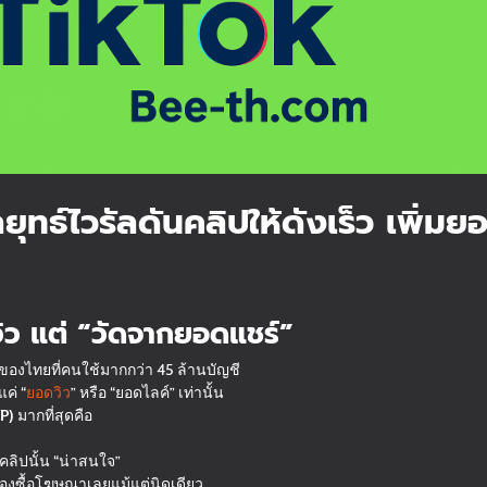
ลยุทธ์ไวรัลดันคลิปให้ดังเร็ว เพิ่
วิว แต่ “วัดจากยอดแชร์”
งของไทยที่คนใช้มากกว่า 45 ล้านบัญชี
แค่ “
ยอดวิว
” หรือ “ยอดไลค์” เท่านั้น
YP)
มากที่สุดคือ
าคลิปนั้น “น่าสนใจ”
้องซื้อโฆษณาเลยแม้แต่นิดเดียว