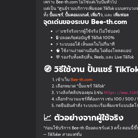
เพราะ Bee-th.com ไม่ใช่แค่เว็บปั้มทั่วไป
แต่เป็น “ศูนย์รวมบริการเพิ่มยอด TikTok แบบครบวง
ทั้ง
ปั้มแชร์
,
ปั้มคอมเมนต์
,
เพิ่มวิว
, และ
เพิ่มฟอล
จุดเด่นของระบบ Bee-th.com
✅ แชร์จริงจากผู้ใช้จริง (ไม่ใช่บอท)
🔒 ปลอดภัยต่อบัญชี TikTok 100%
⚡ ระบบออโต้ เห็นผลในไม่กี่นาที
🧠 ใช้งานง่ายผ่านมือถือ ไม่ต้องโหลดแอป
💬 รองรับทั้งคลิปสั้น, Reels, และ Live TikTok
🧭 วิธีใช้งาน ปั้มแชร์ TikTo
เข้าเว็บ
Bee-th.com
เลือกหมวด “ปั้มแชร์ TikTok”
วางลิงก์คลิปของคุณ (เช่น
https://www.tik
เลือกจำนวนแชร์ที่ต้องการ เช่น 100 / 500 /
กดยืนยันคำสั่ง ระบบจะเริ่มเพิ่มแชร์แบบอัตโน
📈 ตัวอย่างจากผู้ใช้จริง
“ก่อนใช้บริการ Bee-th มียอดแชร์แค่ 3 ครั้ง ตอนนี้ขึ
—
TikToker สายแฟชั่น