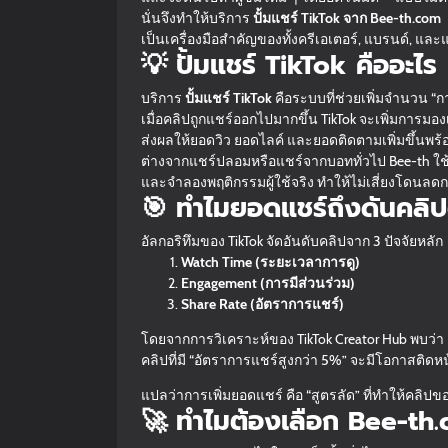
นั่นจึงทำให้บริการ
ปั้มแชร์ TikTok จาก Bee-th.com
เป็นเครื่องมือสำคัญของทั้งครีเอเตอร์, แบรนด์, และ
💡 ปั้มแชร์ TikTok คืออะไร
บริการ
ปั้มแชร์ TikTok
คือระบบที่ช่วยเพิ่มจำนวน “ก
เมื่อคลิปถูกแชร์ออกไปมากขึ้น TikTok จะเพิ่มการมอ
ส่งผลให้ยอดวิว ยอดไลค์ และยอดติดตามเพิ่มขึ้นพร้
ต่างจากแชร์ปลอมหรือแชร์จากบอททั่วไป Bee-th ใช
และจำลองพฤติกรรมผู้ใช้จริง ทำให้ไม่เสี่ยงโดนลด
🎯 ทำไมยอดแชร์ถึงดันคลิป
อัลกอริทึมของ TikTok จัดอันดับคลิปจาก 3 ปัจจัยหลัก
Watch Time (ระยะเวลาการดู)
Engagement (การมีส่วนร่วม)
Share Rate (อัตราการแชร์)
โดยจากการวิเคราะห์ของ TikTok Creator Hub พบว่า
คลิปที่มี “อัตราการแชร์สูงกว่า 5%” จะมีโอกาสติด
แปลว่าการเพิ่มยอดแชร์ คือ “สูตรลัด” ที่ทำให้คลิ
🚀 ทำไมต้องเลือก Bee-th