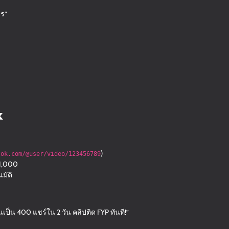
จร”
k
)
tok.com/@user/video/123456789
 1,000
มัติ
้นเป็น 400 แชร์ใน 2 วัน คลิปติด FYP ทันที!”