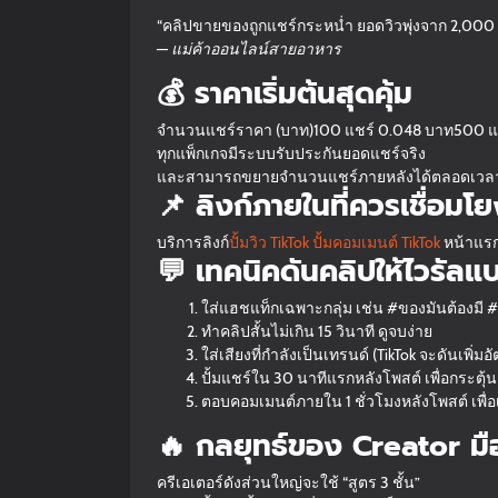
“คลิปขายของถูกแชร์กระหน่ำ ยอดวิวพุ่งจาก 2,000 
—
แม่ค้าออนไลน์สายอาหาร
💰 ราคาเริ่มต้นสุดคุ้ม
จำนวนแชร์ราคา (บาท)100 แชร์ 0.048 บาท500 แช
ทุกแพ็กเกจมีระบบรับประกันยอดแชร์จริง
และสามารถขยายจำนวนแชร์ภายหลังได้ตลอดเวล
📌 ลิงก์ภายในที่ควรเชื่อมโ
บริการลิงก์
ปั้มวิว TikTok
ปั้มคอมเมนต์ TikTok
หน้าแรก
💬 เทคนิคดันคลิปให้ไวรัลแ
ใส่แฮชแท็กเฉพาะกลุ่ม เช่น #ของมันต้องมี #ร้
ทำคลิปสั้นไม่เกิน 15 วินาที ดูจบง่าย
ใส่เสียงที่กำลังเป็นเทรนด์ (TikTok จะดันเพิ่มอั
ปั้มแชร์ใน 30 นาทีแรกหลังโพสต์ เพื่อกระตุ้น
ตอบคอมเมนต์ภายใน 1 ชั่วโมงหลังโพสต์ เพื่อ
🔥 กลยุทธ์ของ Creator มื
ครีเอเตอร์ดังส่วนใหญ่จะใช้ “สูตร 3 ชั้น”